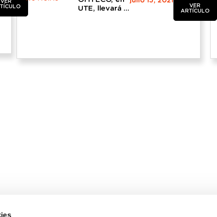
julio 15, 2021
VER
VER
TÍCULO
UTE, llevará a
ARTÍCULO
cabo la
Revisión de la
Seguridad y
el Análisis de
la
Documentación
de Seguridad
de las Presas
de
Concesionarios
gestionadas
por la
Confederación
Hidrográfica
del Ebro.
ies