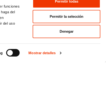
Permitir todas
er funciones
 haga del
Permitir la selección
den
r del uso
Denegar
ng
Mostrar detalles