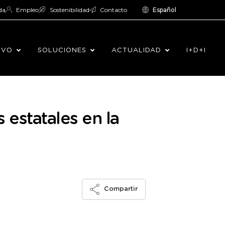
da
Empleo
Sostenibilidad
Contacto
Español
IVO
SOLUCIONES
ACTUALIDAD
I+D+I
 estatales en la
Compartir