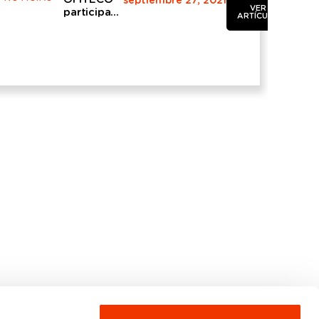
septiembre 27, 2021
VER
participa
ARTÍCULO
en las XII
Jornadas
Españolas
de Presas,
organizadas
por el
Comité
Nacional
Español
de
Grandes
Presas
(SPANCOLD),
en Las
Palmas de
Gran
Canaria,
del 27 de
septiembre
al 1 de
octubre
de 2021